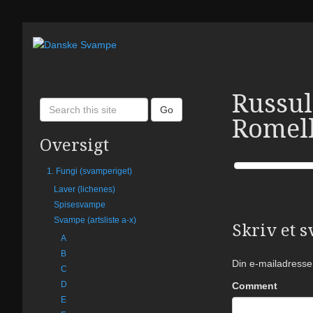
Russul
S
Go
Romell
e
a
Oversigt
r
c
1. Fungi (svamperiget)
h
Laver (lichenes)
t
Spisesvampe
h
Svampe (artsliste a-x)
Skriv et s
i
A
s
B
s
Din e-mailadresse v
C
i
D
Comment
t
E
e