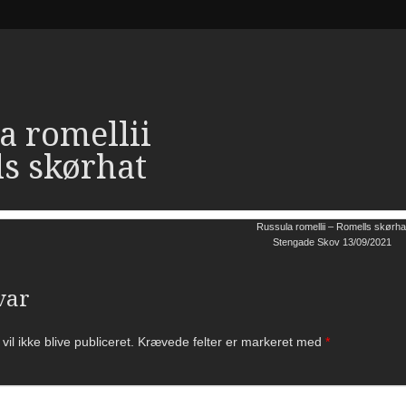
a romellii
s skørhat
Russula romellii – Romells skørha
Stengade Skov 13/09/2021
var
il ikke blive publiceret.
Krævede felter er markeret med
*