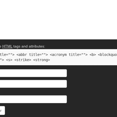
se
HTML
tags and attributes:
tle=""> <abbr title=""> <acronym title=""> <b> <blockquo
"> <s> <strike> <strong> 