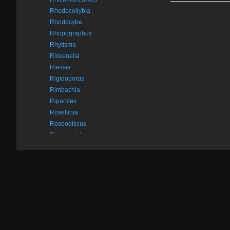
Rhodocollybia
Rhodocybe
Rhopographus
Rhytisma
Rickenella
Riessia
Rigidoporus
Rimbachia
Ripartites
Rosellinia
Roseodiscus
Rubroboletus
Russula
Oversigt
Russula acrifolia
1. Fungi (svamperiget)
Skarpbladet skørhat
2. Myxomycetes (slimsvampe)
Russula adusta
Sveden skørhat
3. Animalia (dyreriget)
Russula aeruginea
4. Plantae (planteriget)
Græsgrøn skørhat
5. Ture
Russula alnetorum
Elle-skørhat
6. Links