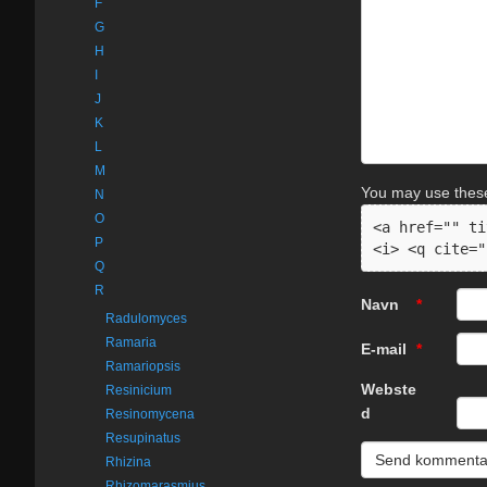
F
G
H
I
J
K
L
M
You may use the
N
O
<a href="" ti
P
<i> <q cite="
Q
R
Navn
*
Radulomyces
Ramaria
E-mail
*
Ramariopsis
Webste
Resinicium
d
Resinomycena
Resupinatus
Rhizina
Rhizomarasmius