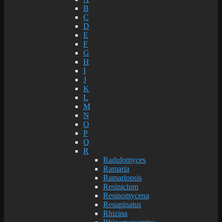
B
C
D
E
F
G
H
I
J
K
L
M
N
O
P
Q
R
Radulomyces
Ramaria
Ramariopsis
Resinicium
Resinomycena
Resupinatus
Rhizina