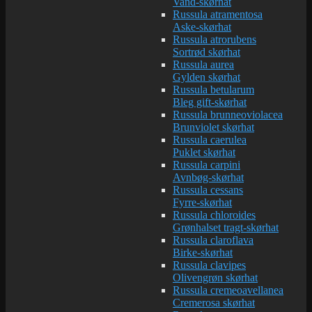
Vand-skørhat
Russula atramentosa
Aske-skørhat
Russula atrorubens
Sortrød skørhat
Russula aurea
Gylden skørhat
Russula betularum
Bleg gift-skørhat
Russula brunneoviolacea
Brunviolet skørhat
Russula caerulea
Puklet skørhat
Russula carpini
Avnbøg-skørhat
Russula cessans
Fyrre-skørhat
Russula chloroides
Grønhalset tragt-skørhat
Russula claroflava
Birke-skørhat
Russula clavipes
Olivengrøn skørhat
Russula cremeoavellanea
Cremerosa skørhat