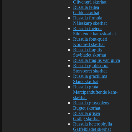
Olivengrå skørhat
Russula fellea
Galde-skørhat
Russula firmula
Nåleskarp skørhat
Russula foetens
Stinkende kam-skørhat
Russula font-queri
Koralrød skørhat
Russula fragilis
Savbladet skørhat
Russula fragilis var. gilva
Russula globispora
Storsporet skørhat
Russula gracillima
Slank skørhat
Russula grata
Marcipanduftende kam-
skørhat
Russula graveolens
Bugtet skørhat
Russula grisea
Grålig skørhat
Russula heterophylla
Gaffelbladet skørhat