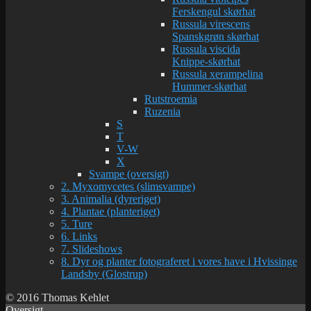
Ferskengul skørhat
Russula virescens
Spanskgrøn skørhat
Russula viscida
Knippe-skørhat
Russula xerampelina
Hummer-skørhat
Rutstroemia
Ruzenia
S
T
V-W
X
Svampe (oversigt)
2. Myxomycetes (slimsvampe)
3. Animalia (dyreriget)
4. Plantae (planteriget)
5. Ture
6. Links
7. Slideshows
8. Dyr og planter fotograferet i vores have i Hvissinge
Landsby (Glostrup)
© 2016 Thomas Kehlet
Oversigt