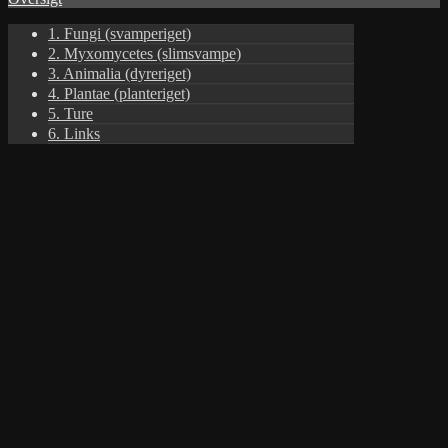
1. Fungi (svamperiget)
2. Myxomycetes (slimsvampe)
3. Animalia (dyreriget)
4. Plantae (planteriget)
5. Ture
6. Links