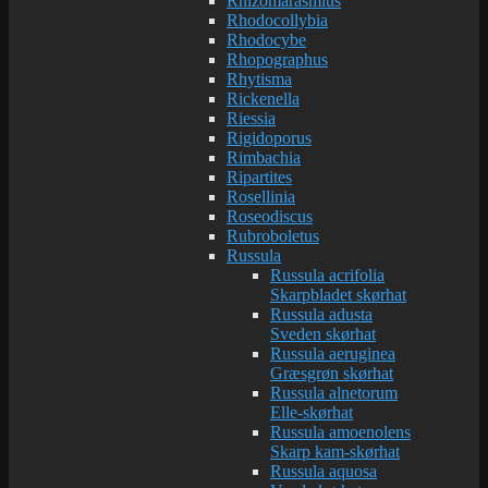
Rhizomarasmius
Rhodocollybia
Rhodocybe
Rhopographus
Rhytisma
Rickenella
Riessia
Rigidoporus
Rimbachia
Ripartites
Rosellinia
Roseodiscus
Rubroboletus
Russula
Russula acrifolia
Skarpbladet skørhat
Russula adusta
Sveden skørhat
Russula aeruginea
Græsgrøn skørhat
Russula alnetorum
Elle-skørhat
Russula amoenolens
Skarp kam-skørhat
Russula aquosa