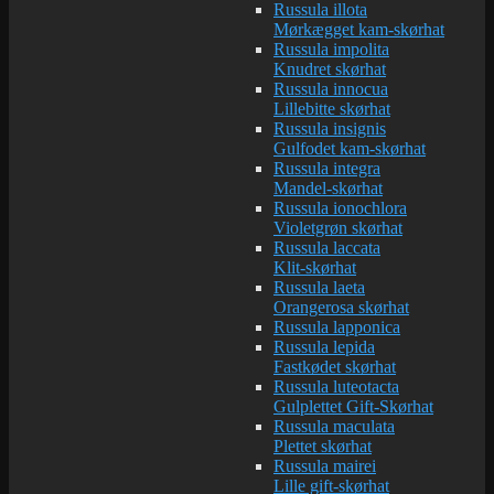
Russula illota
Mørkægget kam-skørhat
Russula impolita
Knudret skørhat
Russula innocua
Lillebitte skørhat
Russula insignis
Gulfodet kam-skørhat
Russula integra
Mandel-skørhat
Russula ionochlora
Violetgrøn skørhat
Russula laccata
Klit-skørhat
Russula laeta
Orangerosa skørhat
Russula lapponica
Russula lepida
Fastkødet skørhat
Russula luteotacta
Gulplettet Gift-Skørhat
Russula maculata
Plettet skørhat
Russula mairei
Lille gift-skørhat