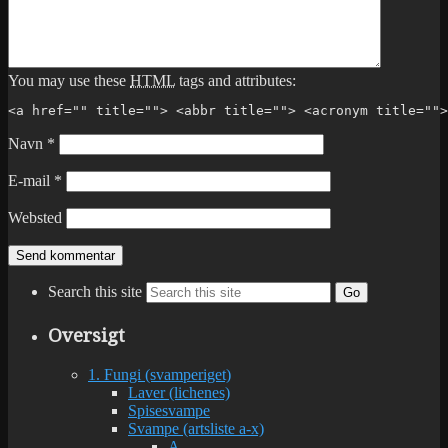
You may use these
HTML
tags and attributes:
<a href="" title=""> <abbr title=""> <acronym title="">
Navn
*
E-mail
*
Websted
Search this site
Go
Oversigt
1. Fungi (svamperiget)
Laver (lichenes)
Spisesvampe
Svampe (artsliste a-x)
A