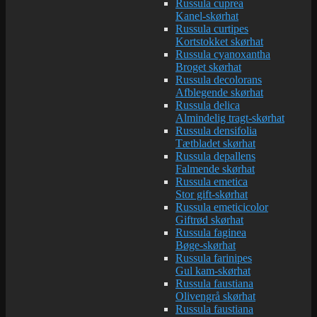
Russula cuprea
Kanel-skørhat
Russula curtipes
Kortstokket skørhat
Russula cyanoxantha
Broget skørhat
Russula decolorans
Afblegende skørhat
Russula delica
Almindelig tragt-skørhat
Russula densifolia
Tætbladet skørhat
Russula depallens
Falmende skørhat
Russula emetica
Stor gift-skørhat
Russula emeticicolor
Giftrød skørhat
Russula faginea
Bøge-skørhat
Russula farinipes
Gul kam-skørhat
Russula faustiana
Olivengrå skørhat
Russula faustiana