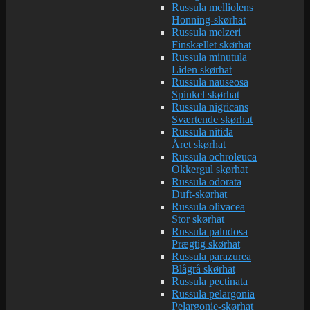
Russula melliolens
Honning-skørhat
Russula melzeri
Finskællet skørhat
Russula minutula
Liden skørhat
Russula nauseosa
Spinkel skørhat
Russula nigricans
Sværtende skørhat
Russula nitida
Året skørhat
Russula ochroleuca
Okkergul skørhat
Russula odorata
Duft-skørhat
Russula olivacea
Stor skørhat
Russula paludosa
Prægtig skørhat
Russula parazurea
Blågrå skørhat
Russula pectinata
Russula pelargonia
Pelargonie-skørhat