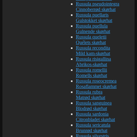
Russula pseudointegra
Cinnoberrød skørhat
Russula puellaris
Gulstokket skørhat
Russula puellula
Gulnende skørhat
Russula queletii
Quélets skørhat
Russula recondita
Mild kam-skørhat
Russula risigallina
Abrikos-skørhat
Russula romellii
Romells skørhat
Russula roseocremea
Rosaflammet skørhat
Russula rubra
Matrød skørhat
Russula sanguinea
Blodrød skørhat
Russula sardonia
Citronbladet skørhat
Russula sericatula
Brunrød skørhat
Russula silvestris