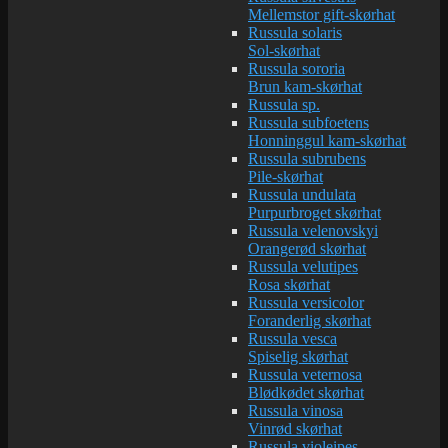
Mellemstor gift-skørhat
Russula solaris
Sol-skørhat
Russula sororia
Brun kam-skørhat
Russula sp.
Russula subfoetens
Honninggul kam-skørhat
Russula subrubens
Pile-skørhat
Russula undulata
Purpurbroget skørhat
Russula velenovskyi
Orangerød skørhat
Russula velutipes
Rosa skørhat
Russula versicolor
Foranderlig skørhat
Russula vesca
Spiselig skørhat
Russula veternosa
Blødkødet skørhat
Russula vinosa
Vinrød skørhat
Russula violeipes