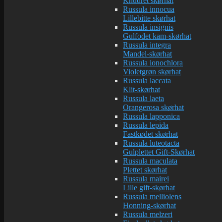
Knudret skørhat
Russula innocua
Lillebitte skørhat
Russula insignis
Gulfodet kam-skørhat
Russula integra
Mandel-skørhat
Russula ionochlora
Violetgrøn skørhat
Russula laccata
Klit-skørhat
Russula laeta
Orangerosa skørhat
Russula lapponica
Russula lepida
Fastkødet skørhat
Russula luteotacta
Gulplettet Gift-Skørhat
Russula maculata
Plettet skørhat
Russula mairei
Lille gift-skørhat
Russula melliolens
Honning-skørhat
Russula melzeri