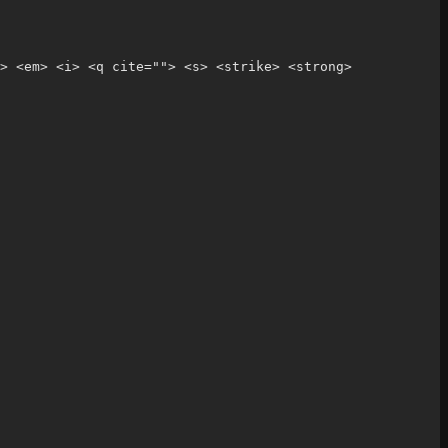
> <em> <i> <q cite=""> <s> <strike> <strong> 