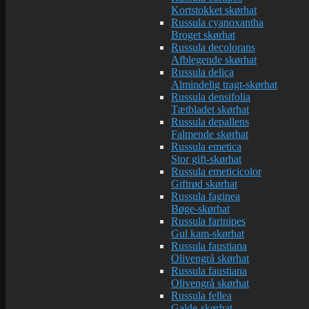
Kortstokket skørhat
Russula cyanoxantha
Broget skørhat
Russula decolorans
Afblegende skørhat
Russula delica
Almindelig tragt-skørhat
Russula densifolia
Tætbladet skørhat
Russula depallens
Falmende skørhat
Russula emetica
Stor gift-skørhat
Russula emeticicolor
Giftrød skørhat
Russula faginea
Bøge-skørhat
Russula farinipes
Gul kam-skørhat
Russula faustiana
Olivengrå skørhat
Russula faustiana
Olivengrå skørhat
Russula fellea
Galde-skørhat