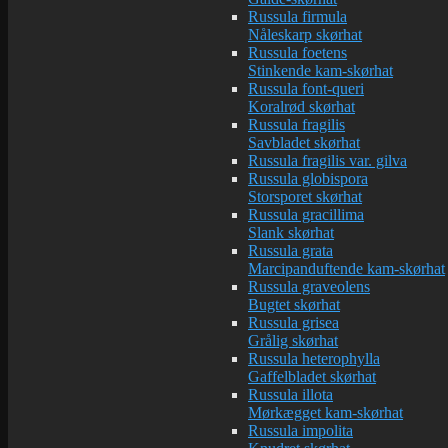
Russula firmula
Nåleskarp skørhat
Russula foetens
Stinkende kam-skørhat
Russula font-queri
Koralrød skørhat
Russula fragilis
Savbladet skørhat
Russula fragilis var. gilva
Russula globispora
Storsporet skørhat
Russula gracillima
Slank skørhat
Russula grata
Marcipanduftende kam-skørhat
Russula graveolens
Bugtet skørhat
Russula grisea
Grålig skørhat
Russula heterophylla
Gaffelbladet skørhat
Russula illota
Mørkægget kam-skørhat
Russula impolita