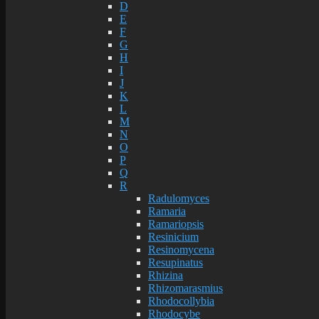
D
E
F
G
H
I
J
K
L
M
N
O
P
Q
R
Radulomyces
Ramaria
Ramariopsis
Resinicium
Resinomycena
Resupinatus
Rhizina
Rhizomarasmius
Rhodocollybia
Rhodocybe