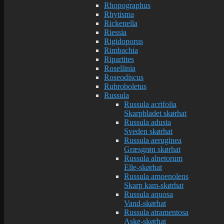
Rhopographus
Rhytisma
Rickenella
Riessia
Rigidoporus
Rimbachia
Ripartites
Rosellinia
Roseodiscus
Rubroboletus
Russula
Russula acrifolia
Skarpbladet skørhat
Russula adusta
Sveden skørhat
Russula aeruginea
Græsgrøn skørhat
Russula alnetorum
Elle-skørhat
Russula amoenolens
Skarp kam-skørhat
Russula aquosa
Vand-skørhat
Russula atramentosa
Aske-skørhat