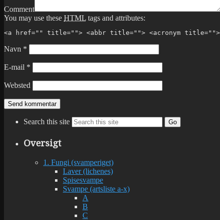
Comment
You may use these
HTML
tags and attributes:
<a href="" title=""> <abbr title=""> <acronym title="">
Navn
*
E-mail
*
Websted
Search this site
Go
Oversigt
1. Fungi (svamperiget)
Laver (lichenes)
Spisesvampe
Svampe (artsliste a-x)
A
B
C