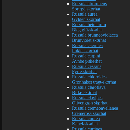
Russula atrorubens
Sortrød skørhat
Russula aurea
Gylden skørhat
Russula betularum
Bleg gift-skørhat
Russula brunneoviolacea
Brunviolet skørhat
Russula caerulea
Puklet skørhat
Russula carpini
Avnbøg-skørhat
Russula cessans
Fyrre-skørhat
Russula chloroides
Grønhalset tragt-skørhat
Russula claroflava
Birke-skørhat
Russula clavipes
Olivengrøn skørhat
Russula cremeoavellanea
Cremerosa skørhat
Russula cuprea
Kanel-skørhat
Russula curtipes