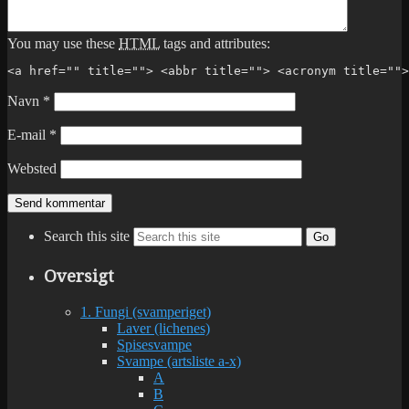
You may use these
HTML
tags and attributes:
<a href="" title=""> <abbr title=""> <acronym title="">
Navn
*
E-mail
*
Websted
Search this site
Go
Oversigt
1. Fungi (svamperiget)
Laver (lichenes)
Spisesvampe
Svampe (artsliste a-x)
A
B