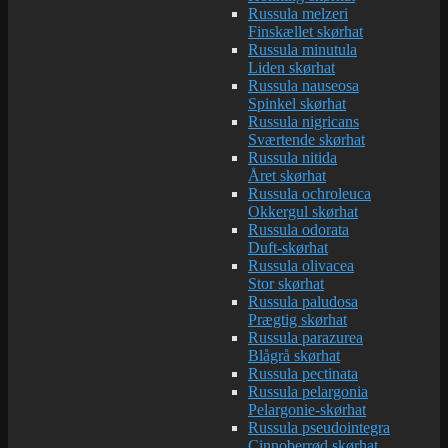
Russula melzeri
Finskællet skørhat
Russula minutula
Liden skørhat
Russula nauseosa
Spinkel skørhat
Russula nigricans
Sværtende skørhat
Russula nitida
Året skørhat
Russula ochroleuca
Okkergul skørhat
Russula odorata
Duft-skørhat
Russula olivacea
Stor skørhat
Russula paludosa
Prægtig skørhat
Russula parazurea
Blågrå skørhat
Russula pectinata
Russula pelargonia
Pelargonie-skørhat
Russula pseudointegra
Cinnoberrød skørhat