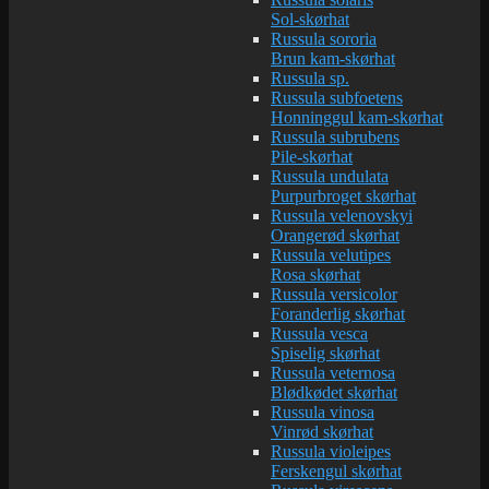
Sol-skørhat
Russula sororia
Brun kam-skørhat
Russula sp.
Russula subfoetens
Honninggul kam-skørhat
Russula subrubens
Pile-skørhat
Russula undulata
Purpurbroget skørhat
Russula velenovskyi
Orangerød skørhat
Russula velutipes
Rosa skørhat
Russula versicolor
Foranderlig skørhat
Russula vesca
Spiselig skørhat
Russula veternosa
Blødkødet skørhat
Russula vinosa
Vinrød skørhat
Russula violeipes
Ferskengul skørhat