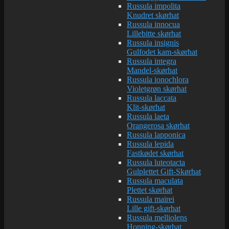
Russula impolita
Knudret skørhat
Russula innocua
Lillebitte skørhat
Russula insignis
Gulfodet kam-skørhat
Russula integra
Mandel-skørhat
Russula ionochlora
Violetgrøn skørhat
Russula laccata
Klit-skørhat
Russula laeta
Orangerosa skørhat
Russula lapponica
Russula lepida
Fastkødet skørhat
Russula luteotacta
Gulplettet Gift-Skørhat
Russula maculata
Plettet skørhat
Russula mairei
Lille gift-skørhat
Russula melliolens
Honning-skørhat