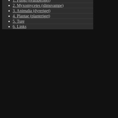
1. Fungi (svamperiget)
2. Myxomycetes (slimsvampe)
3. Animalia (dyreriget)
4. Plantae (planteriget)
5. Ture
6. Links