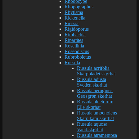
Rhodocybe
Rhopographus
Rhytisma
Rickenella
Riessia
Rigidoporus
Rimbachia
Ripartites
Rosellinia
Roseodiscus
Rubroboletus
Russula
Russula acrifolia
Skarpbladet skørhat
Russula adusta
Sveden skørhat
Russula aeruginea
Græsgrøn skørhat
Russula alnetorum
Elle-skørhat
Russula amoenolens
Skarp kam-skørhat
Russula aquosa
Vand-skørhat
Russula atramentosa