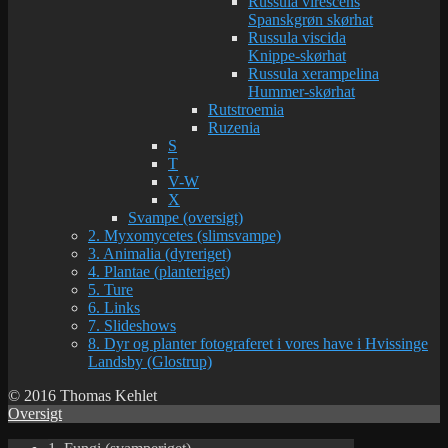
Russula virescens
Spanskgrøn skørhat
Russula viscida
Knippe-skørhat
Russula xerampelina
Hummer-skørhat
Rutstroemia
Ruzenia
S
T
V-W
X
Svampe (oversigt)
2. Myxomycetes (slimsvampe)
3. Animalia (dyreriget)
4. Plantae (planteriget)
5. Ture
6. Links
7. Slideshows
8. Dyr og planter fotograferet i vores have i Hvissinge
Landsby (Glostrup)
© 2016 Thomas Kehlet
Oversigt