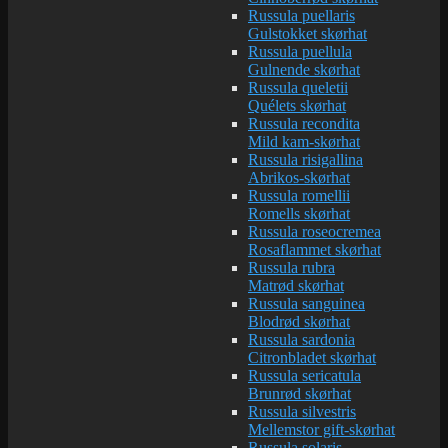
Russula puellaris
Gulstokket skørhat
Russula puellula
Gulnende skørhat
Russula queletii
Quélets skørhat
Russula recondita
Mild kam-skørhat
Russula risigallina
Abrikos-skørhat
Russula romellii
Romells skørhat
Russula roseocremea
Rosaflammet skørhat
Russula rubra
Matrød skørhat
Russula sanguinea
Blodrød skørhat
Russula sardonia
Citronbladet skørhat
Russula sericatula
Brunrød skørhat
Russula silvestris
Mellemstor gift-skørhat
Russula solaris