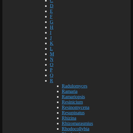
C
D
E
F
G
H
I
J
K
L
M
N
O
P
Q
R
Radulomyces
Ramaria
Ramariopsis
Resinicium
Resinomycena
Resupinatus
Rhizina
Rhizomarasmius
Rhodocollybia