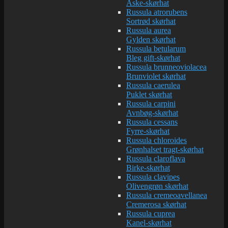
Aske-skørhat
Russula atrorubens
Sortrød skørhat
Russula aurea
Gylden skørhat
Russula betularum
Bleg gift-skørhat
Russula brunneoviolacea
Brunviolet skørhat
Russula caerulea
Puklet skørhat
Russula carpini
Avnbøg-skørhat
Russula cessans
Fyrre-skørhat
Russula chloroides
Grønhalset tragt-skørhat
Russula claroflava
Birke-skørhat
Russula clavipes
Olivengrøn skørhat
Russula cremeoavellanea
Cremerosa skørhat
Russula cuprea
Kanel-skørhat