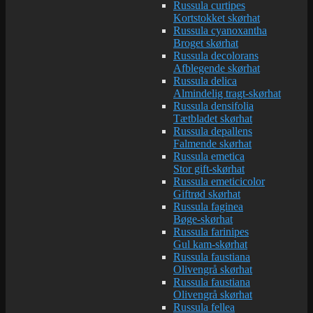
Russula curtipes
Kortstokket skørhat
Russula cyanoxantha
Broget skørhat
Russula decolorans
Afblegende skørhat
Russula delica
Almindelig tragt-skørhat
Russula densifolia
Tætbladet skørhat
Russula depallens
Falmende skørhat
Russula emetica
Stor gift-skørhat
Russula emeticicolor
Giftrød skørhat
Russula faginea
Bøge-skørhat
Russula farinipes
Gul kam-skørhat
Russula faustiana
Olivengrå skørhat
Russula faustiana
Olivengrå skørhat
Russula fellea