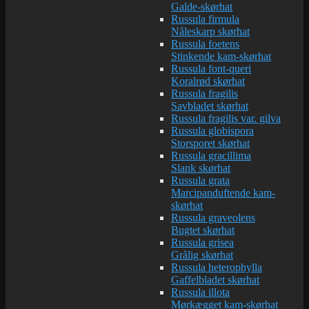
Galde-skørhat
Russula firmula
Nåleskarp skørhat
Russula foetens
Stinkende kam-skørhat
Russula font-queri
Koralrød skørhat
Russula fragilis
Savbladet skørhat
Russula fragilis var. gilva
Russula globispora
Storsporet skørhat
Russula gracillima
Slank skørhat
Russula grata
Marcipanduftende kam-
skørhat
Russula graveolens
Bugtet skørhat
Russula grisea
Grålig skørhat
Russula heterophylla
Gaffelbladet skørhat
Russula illota
Mørkægget kam-skørhat