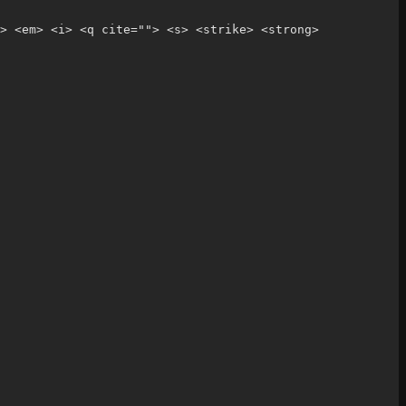
> <em> <i> <q cite=""> <s> <strike> <strong> 