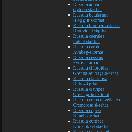
Russula aurea
Gylden skørhat
Russula betularum
Bleg gift-skørhat
Russula brunneoviolacea
Brunviolet skørhat
Russula caerulea
Puklet skørhat
Russula carpini
Avnbøg-skørhat
Russula cessans
Fyrre-skørhat
Russula chloroides
Grønhalset tragt-skørhat
Russula claroflava
Birke-skørhat
Russula clavipes
Olivengrøn skørhat
Russula cremeoavellanea
Cremerosa skørhat
Russula cuprea
Kanel-skørhat
Russula curtipes
Kortstokket skørhat
Russula cyanoxantha