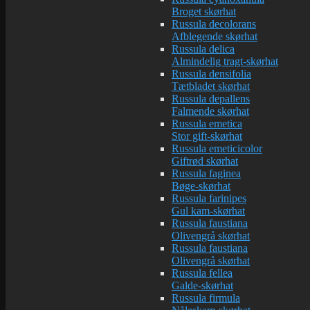
Broget skørhat
Russula decolorans
Afblegende skørhat
Russula delica
Almindelig tragt-skørhat
Russula densifolia
Tætbladet skørhat
Russula depallens
Falmende skørhat
Russula emetica
Stor gift-skørhat
Russula emeticicolor
Giftrød skørhat
Russula faginea
Bøge-skørhat
Russula farinipes
Gul kam-skørhat
Russula faustiana
Olivengrå skørhat
Russula faustiana
Olivengrå skørhat
Russula fellea
Galde-skørhat
Russula firmula