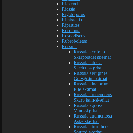
Rickenella
Riessia
Rigidoporus
Rimbachia
Ripartites
Rosellinia
Roseodiscus
Rubroboletus
Russula
Russula acrifolia
Skarpbladet skørhat
Russula adusta
Sveden skørhat
Russula aeruginea
Græsgrøn skørhat
Russula alnetorum
Elle-skørhat
Russula amoenolens
Skarp kam-skørhat
Russula aquosa
Vand-skørhat
Russula atramentosa
Aske-skørhat
Russula atrorubens
Sortrød skørhat