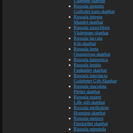
Lillebitte skørhat
Russula insignis
Gulfodet kam-skørhat
Russula integra
Mandel-skørhat
Russula ionochlora
Violetgrøn skørhat
Russula laccata
Klit-skørhat
Russula laeta
Orangerosa skørhat
Russula lapponica
Russula lepida
Fastkødet skørhat
Russula luteotacta
Gulplettet Gift-Skørhat
Russula maculata
Plettet skørhat
Russula mairei
Lille gift-skørhat
Russula melliolens
Honning-skørhat
Russula melzeri
Finskællet skørhat
Russula minutula