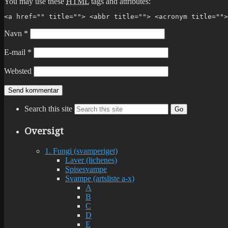
You may use these
HTML
tags and attributes:
<a href="" title=""> <abbr title=""> <acronym title="">
Navn
*
E-mail
*
Websted
Search this site
Go
Oversigt
1. Fungi (svamperiget)
Laver (lichenes)
Spisesvampe
Svampe (artsliste a-x)
A
B
C
D
E