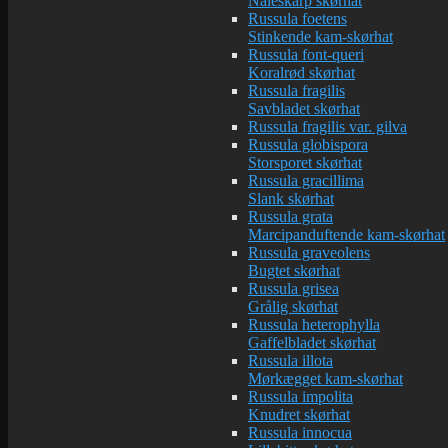
Nåleskarp skørhat
Russula foetens
Stinkende kam-skørhat
Russula font-queri
Koralrød skørhat
Russula fragilis
Savbladet skørhat
Russula fragilis var. gilva
Russula globispora
Storsporet skørhat
Russula gracillima
Slank skørhat
Russula grata
Marcipanduftende kam-skørhat
Russula graveolens
Bugtet skørhat
Russula grisea
Grålig skørhat
Russula heterophylla
Gaffelbladet skørhat
Russula illota
Mørkægget kam-skørhat
Russula impolita
Knudret skørhat
Russula innocua