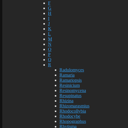
F
G
H
I
J
K
L
M
N
O
P
Q
R
Radulomyces
Ramaria
Ramariopsis
Resinicium
Resinomycena
Resupinatus
Rhizina
Rhizomarasmius
Rhodocollybia
Rhodocybe
Rhopographus
Rhytisma