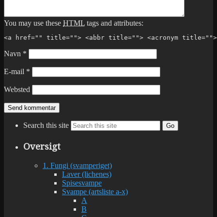
You may use these
HTML
tags and attributes:
<a href="" title=""> <abbr title=""> <acronym title="">
Navn
*
E-mail
*
Websted
Search this site
Go
Oversigt
1. Fungi (svamperiget)
Laver (lichenes)
Spisesvampe
Svampe (artsliste a-x)
A
B