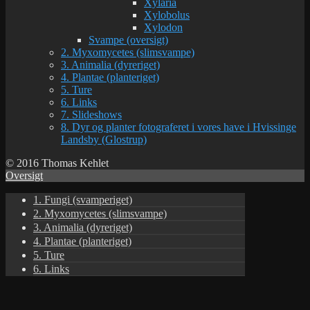
Xylaria
Xylobolus
Xylodon
Svampe (oversigt)
2. Myxomycetes (slimsvampe)
3. Animalia (dyreriget)
4. Plantae (planteriget)
5. Ture
6. Links
7. Slideshows
8. Dyr og planter fotograferet i vores have i Hvissinge
Landsby (Glostrup)
© 2016 Thomas Kehlet
Oversigt
1. Fungi (svamperiget)
2. Myxomycetes (slimsvampe)
3. Animalia (dyreriget)
4. Plantae (planteriget)
5. Ture
6. Links