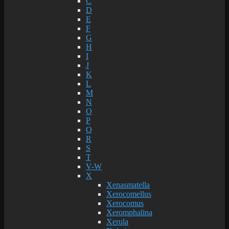
C
D
E
F
G
H
I
J
K
L
M
N
O
P
Q
R
S
T
V-W
X
Xenasmatella
Xerocomellus
Xerocomus
Xeromphalina
Xerula