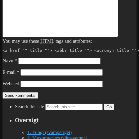
You may use these
HTML
tags and attributes:
<a href="" title=""> <abbr title=""> <acronym title="">
Navn
*
E-mail
*
Websted
Search this site
Go
Oversigt
1. Fungi (svamperiget)
2. Myxomycetes (slimsvampe)