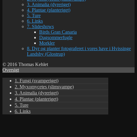
3. Animalia (dyreriget)
4. Plantae (planteriget)
5. Ture
6. Links
7. Slideshows
Birds Gran Canaria
Dagsommerfugle
Morkler
8. Dyr og planter fotograferet i vores have i Hvissinge
Landsby (Glostrup)
© 2016 Thomas Kehlet
Oversigt
1. Fungi (svamperiget)
2. Myxomycetes (slimsvampe)
3. Animalia (dyreriget)
4. Plantae (planteriget)
5. Ture
6. Links