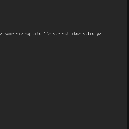
> <em> <i> <q cite=""> <s> <strike> <strong> 