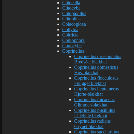
Clitocella
Clitocybe
Clitopaxillus
Clitopilus
Colacogloea
Collybia
Coltricia
Coniophora
Conocybe
Coprinellus
Coprinellus disseminatus
Bredsået blækhat
Coprinellus domesticus
Hus-blækhat
Coprinellus flocculosus
Fnugget blækhat
Coprinellus heptemerus
Hjorte-blækhat
Coprinellus micaceus
Glimmer-blækhat
Coprinellus pusillulus
Lillebitte blækhat
Coprinellus radians
Grynet blækhat
Coprinellus saccharinus