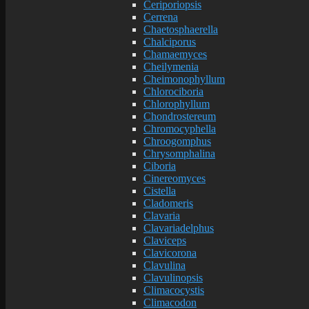
Ceriporiopsis
Cerrena
Chaetosphaerella
Chalciporus
Chamaemyces
Cheilymenia
Cheimonophyllum
Chlorociboria
Chlorophyllum
Chondrostereum
Chromocyphella
Chroogomphus
Chrysomphalina
Ciboria
Cinereomyces
Cistella
Cladomeris
Clavaria
Clavariadelphus
Claviceps
Clavicorona
Clavulina
Clavulinopsis
Climacocystis
Climacodon