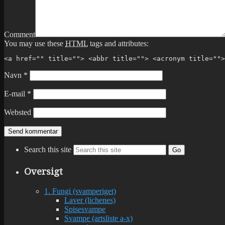
Comment
You may use these
HTML
tags and attributes:
<a href="" title=""> <abbr title=""> <acronym title="">
Navn
*
E-mail
*
Websted
Search this site
Go
Oversigt
1. Fungi (svamperiget)
Laver (lichenes)
Spisesvampe
Svampe (artsliste a-x)