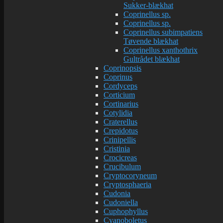
Sukker-blækhat
Coprinellus sp.
Coprinellus sp.
Coprinellus subimpatiens
Tøvende blækhat
Coprinellus xanthothrix
Gultrådet blækhat
Coprinopsis
Coprinus
Cordyceps
Corticium
Cortinarius
Cotylidia
Craterellus
Crepidotus
Crinipellis
Cristinia
Crocicreas
Crucibulum
Cryptocoryneum
Cryptosphaeria
Cudonia
Cudoniella
Cuphophyllus
Cyanoboletus