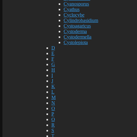
Cyanosporus
Cyathus
Cyclocybe
Cylindrobasidium
Cystoagaricus
Cystoderma
Cystodermella
Cystolepiota
D
E
F
G
H
I
J
K
L
M
N
O
P
Q
R
S
T