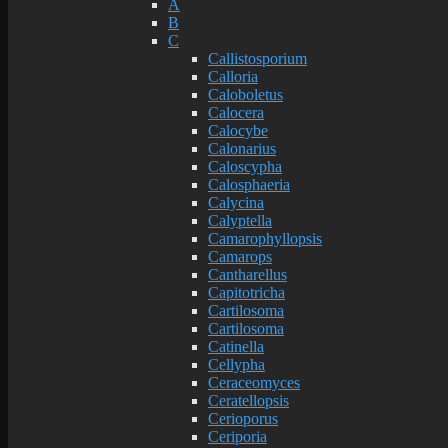
A
B
C
Callistosporium
Calloria
Caloboletus
Calocera
Calocybe
Calonarius
Caloscypha
Calosphaeria
Calycina
Calyptella
Camarophyllopsis
Camarops
Cantharellus
Capitotricha
Cartilosoma
Cartilosoma
Catinella
Cellypha
Ceraceomyces
Ceratellopsis
Cerioporus
Ceriporia