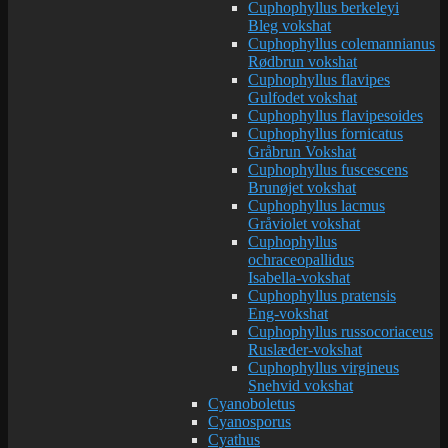
Cuphophyllus berkeleyi
Bleg vokshat
Cuphophyllus colemannianus
Rødbrun vokshat
Cuphophyllus flavipes
Gulfodet vokshat
Cuphophyllus flavipesoides
Cuphophyllus fornicatus
Gråbrun Vokshat
Cuphophyllus fuscescens
Brunøjet vokshat
Cuphophyllus lacmus
Gråviolet vokshat
Cuphophyllus
ochraceopallidus
Isabella-vokshat
Cuphophyllus pratensis
Eng-vokshat
Cuphophyllus russocoriaceus
Ruslæder-vokshat
Cuphophyllus virgineus
Snehvid vokshat
Cyanoboletus
Cyanosporus
Cyathus