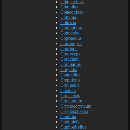
Clitopaxillus
Clitopilus
Colacogloea
Collybia
Coltricia
Coniophora
Conocybe
Coprinellus
Coprinopsis
Coprinus
Cordyceps
Corticium
Cortinarius
Cotylidia
Craterellus
Crepidotus
Crinipellis
Cristinia
Crocicreas
Crucibulum
Cryptocoryneum
Cryptosphaeria
Cudonia
Cudoniella
Cuphophyllus