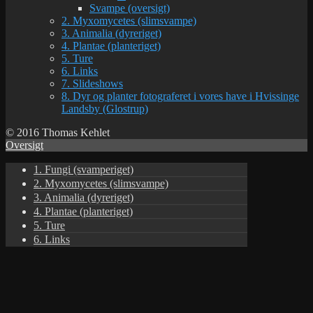
Svampe (oversigt)
2. Myxomycetes (slimsvampe)
3. Animalia (dyreriget)
4. Plantae (planteriget)
5. Ture
6. Links
7. Slideshows
8. Dyr og planter fotograferet i vores have i Hvissinge
Landsby (Glostrup)
© 2016 Thomas Kehlet
Oversigt
1. Fungi (svamperiget)
2. Myxomycetes (slimsvampe)
3. Animalia (dyreriget)
4. Plantae (planteriget)
5. Ture
6. Links