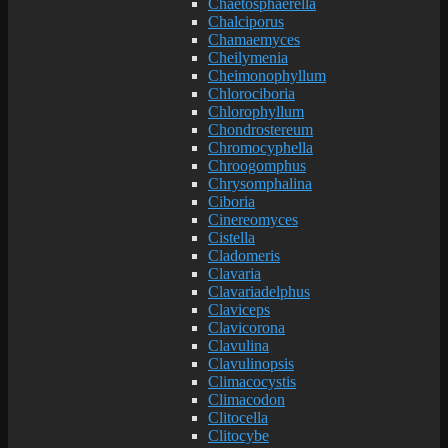
Chaetosphaerella
Chalciporus
Chamaemyces
Cheilymenia
Cheimonophyllum
Chlorociboria
Chlorophyllum
Chondrostereum
Chromocyphella
Chroogomphus
Chrysomphalina
Ciboria
Cinereomyces
Cistella
Cladomeris
Clavaria
Clavariadelphus
Claviceps
Clavicorona
Clavulina
Clavulinopsis
Climacocystis
Climacodon
Clitocella
Clitocybe