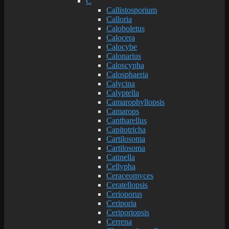
C
Callistosporium
Calloria
Caloboletus
Calocera
Calocybe
Calonarius
Caloscypha
Calosphaeria
Calycina
Calyptella
Camarophyllopsis
Camarops
Cantharellus
Capitotricha
Cartilosoma
Cartilosoma
Catinella
Cellypha
Ceraceomyces
Ceratellopsis
Cerioporus
Ceriporia
Ceriporiopsis
Cerrena