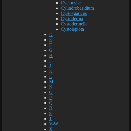
Cyclocybe
Cylindrobasidium
Cystoagaricus
Cystoderma
Cystodermella
Cystolepiota
D
E
F
G
H
I
J
K
L
M
N
O
P
Q
R
S
T
V-W
X