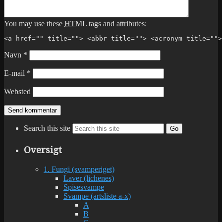
You may use these
HTML
tags and attributes:
<a href="" title=""> <abbr title=""> <acronym title="">
Navn
*
E-mail
*
Websted
Search this site
Go
Oversigt
1. Fungi (svamperiget)
Laver (lichenes)
Spisesvampe
Svampe (artsliste a-x)
A
B