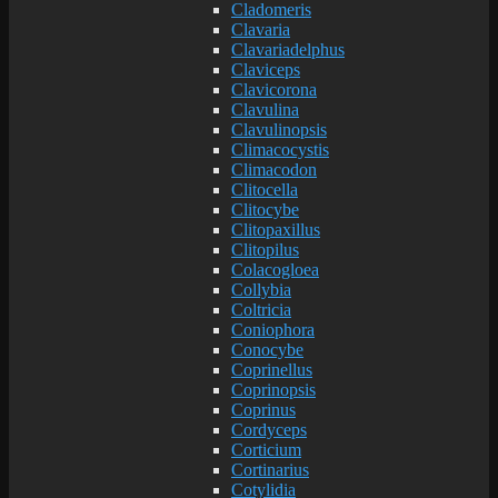
Cladomeris
Clavaria
Clavariadelphus
Claviceps
Clavicorona
Clavulina
Clavulinopsis
Climacocystis
Climacodon
Clitocella
Clitocybe
Clitopaxillus
Clitopilus
Colacogloea
Collybia
Coltricia
Coniophora
Conocybe
Coprinellus
Coprinopsis
Coprinus
Cordyceps
Corticium
Cortinarius
Cotylidia