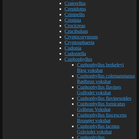
Craterellus
Crepidotus
Crinipellis
Cristinia
Crocicreas
Crucibulum
Cryptocoryneum
Cryptosphaeria
Cudonia
Cudoniella
Cuphophyllus
Cuphophyllus berkeleyi
Bleg vokshat
Cuphophyllus colemannianus
Rødbrun vokshat
Cuphophyllus flavipes
Gulfodet vokshat
Cuphophyllus flavipesoides
Cuphophyllus fornicatus
Gråbrun Vokshat
Cuphophyllus fuscescens
Brunøjet vokshat
Cuphophyllus lacmus
Gråviolet vokshat
Cuphophyllus