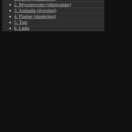
2. Myxomycetes (slimsvampe)
3. Animalia (dyreriget)
4. Plantae (planteriget)
5. Ture
6. Links