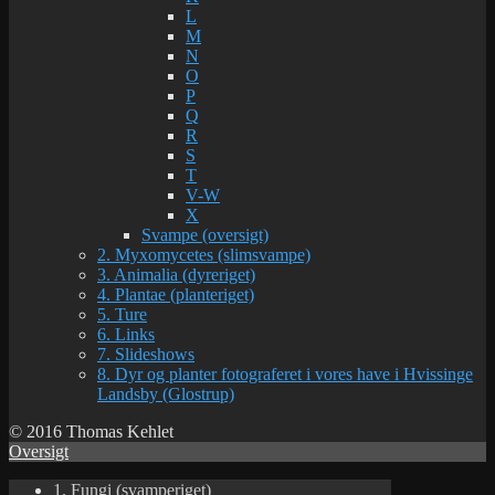
L
M
N
O
P
Q
R
S
T
V-W
X
Svampe (oversigt)
2. Myxomycetes (slimsvampe)
3. Animalia (dyreriget)
4. Plantae (planteriget)
5. Ture
6. Links
7. Slideshows
8. Dyr og planter fotograferet i vores have i Hvissinge
Landsby (Glostrup)
© 2016 Thomas Kehlet
Oversigt
1. Fungi (svamperiget)