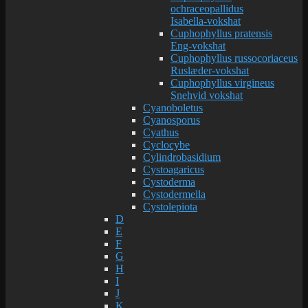
ochraceopallidus
Isabella-vokshat
Cuphophyllus pratensis
Eng-vokshat
Cuphophyllus russocoriaceus
Ruslæder-vokshat
Cuphophyllus virgineus
Snehvid vokshat
Cyanoboletus
Cyanosporus
Cyathus
Cyclocybe
Cylindrobasidium
Cystoagaricus
Cystoderma
Cystodermella
Cystolepiota
D
E
F
G
H
I
J
K