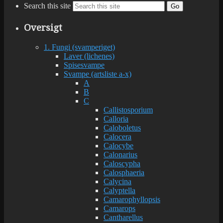
Search this site
Go
Oversigt
1. Fungi (svamperiget)
Laver (lichenes)
Spisesvampe
Svampe (artsliste a-x)
A
B
C
Callistosporium
Calloria
Caloboletus
Calocera
Calocybe
Calonarius
Caloscypha
Calosphaeria
Calycina
Calyptella
Camarophyllopsis
Camarops
Cantharellus