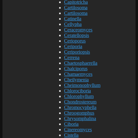
Capitotricha
Cartilosoma
Cartilosoma
Catinella
Cellypha
Ceraceomyces
Ceratellopsis
Cerioporus
Ceriporia
Ceriporiopsis
Cerrena
Chaetosphaerella
Chalciporus
Chamaemyces
Cheilymenia
Cheimonophyllum
Chlorociboria
Chlorophyllum
Chondrostereum
Chromocyphella
Chroogomphus
Chrysomphalina
Ciboria
Cinereomyces
Cistella