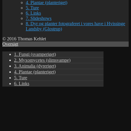
4. Plantae (planteriget)
5. Ture
6. Links
7. Slideshows
8. Dyr og planter fotograferet i vores have i Hvissinge
Landsby (Glostrup)
© 2016 Thomas Kehlet
Oversigt
1. Fungi (svamperiget)
2. Myxomycetes (slimsvampe)
3. Animalia (dyreriget)
4. Plantae (planteriget)
5. Ture
6. Links