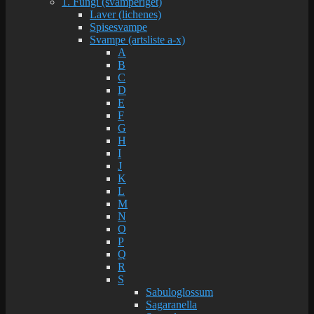
1. Fungi (svamperiget)
Laver (lichenes)
Spisesvampe
Svampe (artsliste a-x)
A
B
C
D
E
F
G
H
I
J
K
L
M
N
O
P
Q
R
S
Sabuloglossum
Sagaranella