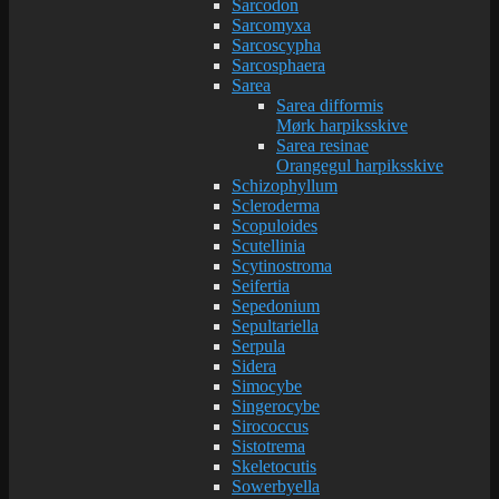
Sarcodon
Sarcomyxa
Sarcoscypha
Sarcosphaera
Sarea
Sarea difformis
Mørk harpiksskive
Sarea resinae
Orangegul harpiksskive
Schizophyllum
Scleroderma
Scopuloides
Scutellinia
Scytinostroma
Seifertia
Sepedonium
Sepultariella
Serpula
Sidera
Simocybe
Singerocybe
Sirococcus
Sistotrema
Skeletocutis
Sowerbyella