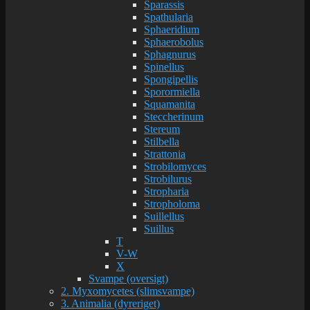
Sparassis
Spathularia
Sphaeridium
Sphaerobolus
Sphagnurus
Spinellus
Spongipellis
Sporormiella
Squamanita
Steccherinum
Stereum
Stilbella
Strattonia
Strobilomyces
Strobilurus
Stropharia
Stropholoma
Suillellus
Suillus
T
V-W
X
Svampe (oversigt)
2. Myxomycetes (slimsvampe)
3. Animalia (dyreriget)