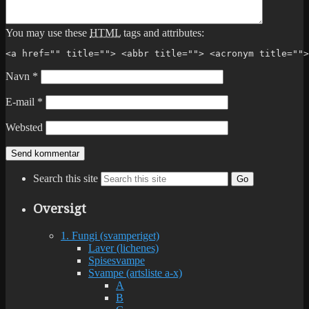
You may use these
HTML
tags and attributes:
<a href="" title=""> <abbr title=""> <acronym title="">
Navn
*
E-mail
*
Websted
Search this site
Go
Oversigt
1. Fungi (svamperiget)
Laver (lichenes)
Spisesvampe
Svampe (artsliste a-x)
A
B