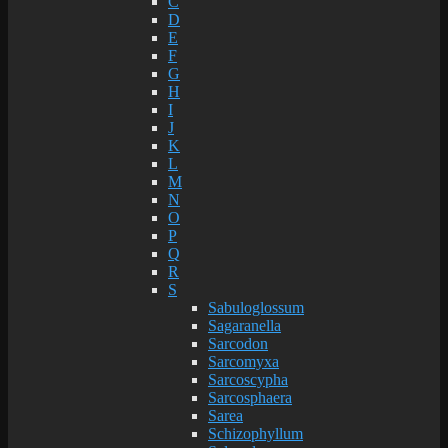
C
D
E
F
G
H
I
J
K
L
M
N
O
P
Q
R
S
Sabuloglossum
Sagaranella
Sarcodon
Sarcomyxa
Sarcoscypha
Sarcosphaera
Sarea
Schizophyllum