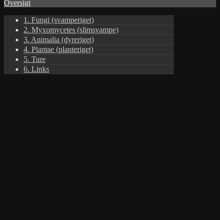
Oversigt
1. Fungi (svamperiget)
2. Myxomycetes (slimsvampe)
3. Animalia (dyreriget)
4. Plantae (planteriget)
5. Ture
6. Links