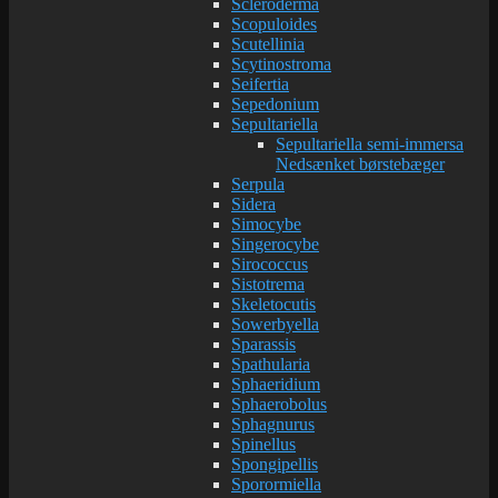
Scleroderma
Scopuloides
Scutellinia
Scytinostroma
Seifertia
Sepedonium
Sepultariella
Sepultariella semi-immersa
Nedsænket børstebæger
Serpula
Sidera
Simocybe
Singerocybe
Sirococcus
Sistotrema
Skeletocutis
Sowerbyella
Sparassis
Spathularia
Sphaeridium
Sphaerobolus
Sphagnurus
Spinellus
Spongipellis
Sporormiella