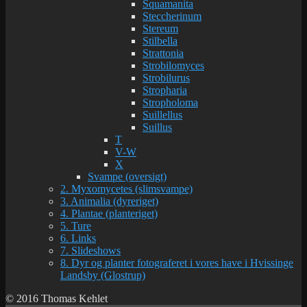
Squamanita
Steccherinum
Stereum
Stilbella
Strattonia
Strobilomyces
Strobilurus
Stropharia
Stropholoma
Suillellus
Suillus
T
V-W
X
Svampe (oversigt)
2. Myxomycetes (slimsvampe)
3. Animalia (dyreriget)
4. Plantae (planteriget)
5. Ture
6. Links
7. Slideshows
8. Dyr og planter fotograferet i vores have i Hvissinge
Landsby (Glostrup)
© 2016 Thomas Kehlet