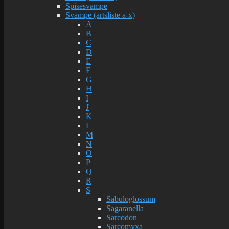
Spisesvampe
Svampe (artsliste a-x)
A
B
C
D
E
F
G
H
I
J
K
L
M
N
O
P
Q
R
S
Sabuloglossum
Sagaranella
Sarcodon
Sarcomyxa