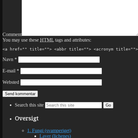
Comment
You may use these
HTML
tags and attributes:
<a href="" title=""> <abbr title=""> <acronym title="">
Navn
*
E-mail
*
Websted
Search this site
Go
Oversigt
1. Fungi (svamperiget)
Laver (lichenes)