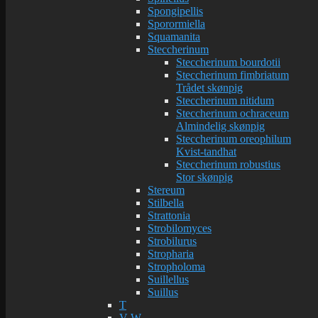
Spongipellis
Sporormiella
Squamanita
Steccherinum
Steccherinum bourdotii
Steccherinum fimbriatum
Trådet skønpig
Steccherinum nitidum
Steccherinum ochraceum
Almindelig skønpig
Steccherinum oreophilum
Kvist-tandhat
Steccherinum robustius
Stor skønpig
Stereum
Stilbella
Strattonia
Strobilomyces
Strobilurus
Stropharia
Stropholoma
Suillellus
Suillus
T
V-W