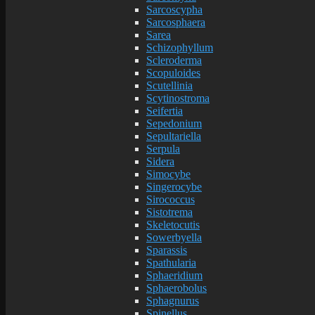
Sarcoscypha
Sarcosphaera
Sarea
Schizophyllum
Scleroderma
Scopuloides
Scutellinia
Scytinostroma
Seifertia
Sepedonium
Sepultariella
Serpula
Sidera
Simocybe
Singerocybe
Sirococcus
Sistotrema
Skeletocutis
Sowerbyella
Sparassis
Spathularia
Sphaeridium
Sphaerobolus
Sphagnurus
Spinellus