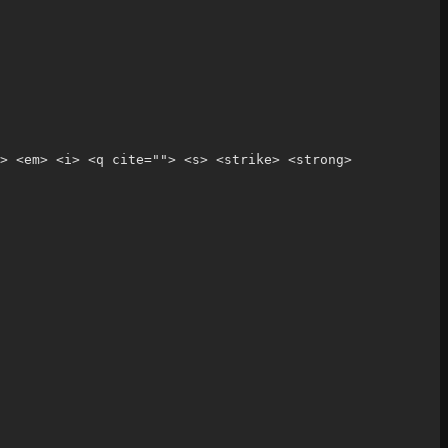
> <em> <i> <q cite=""> <s> <strike> <strong> 