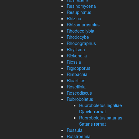
Resinomycena
Resupinatus
Rhizina
Rhizomarasmius
Rhodocollybia
Rhodocybe
Rhopographus
Rhytisma
Rickenella
Riessia
Rigidoporus
Rimbachia
Ripartites
Rosellinia
Roseodiscus
Rubroboletus
Rubroboletus legaliae
Djævle-rørhat
Rubroboletus satanas
Satans rørhat
Russula
Rutstroemia