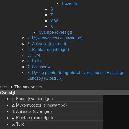
Ruzenia
S
T
V-W
X
Svampe (oversigt)
2. Myxomycetes (slimsvampe)
3. Animalia (dyreriget)
4. Plantae (planteriget)
5. Ture
6. Links
7. Slideshows
8. Dyr og planter fotograferet i vores have i Hvissinge
Landsby (Glostrup)
© 2016 Thomas Kehlet
Oversigt
1. Fungi (svamperiget)
2. Myxomycetes (slimsvampe)
3. Animalia (dyreriget)
4. Plantae (planteriget)
5. Ture