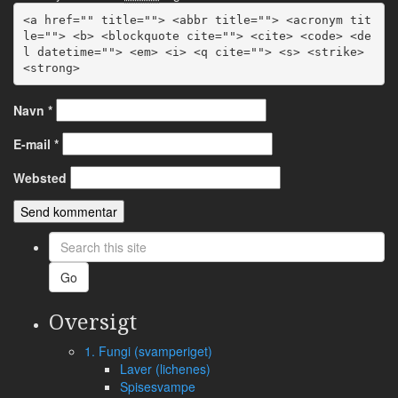
<a href="" title=""> <abbr title=""> <acronym tit
le=""> <b> <blockquote cite=""> <cite> <code> <de
l datetime=""> <em> <i> <q cite=""> <s> <strike> 
<strong> 
Navn
*
E-mail
*
Websted
Search
this
site
Go
Oversigt
1. Fungi (svamperiget)
Laver (lichenes)
Spisesvampe