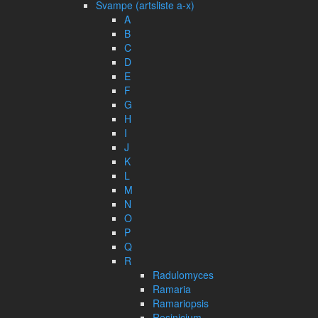
Svampe (artsliste a-x)
A
B
C
D
E
F
G
H
I
J
K
L
M
N
O
P
Q
R
Radulomyces
Ramaria
Ramariopsis
Resinicium