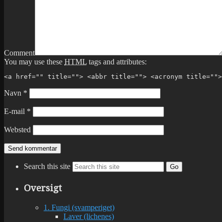
Comment
You may use these
HTML
tags and attributes:
<a href="" title=""> <abbr title=""> <acronym title="">
Navn
*
E-mail
*
Websted
Search this site
Go
Oversigt
1. Fungi (svamperiget)
Laver (lichenes)