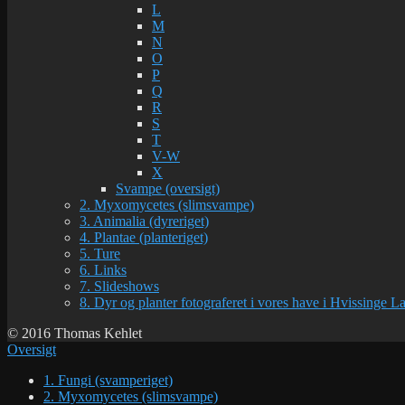
L
M
N
O
P
Q
R
S
T
V-W
X
Svampe (oversigt)
2. Myxomycetes (slimsvampe)
3. Animalia (dyreriget)
4. Plantae (planteriget)
5. Ture
6. Links
7. Slideshows
8. Dyr og planter fotograferet i vores have i Hvissinge 
© 2016 Thomas Kehlet
Oversigt
1. Fungi (svamperiget)
2. Myxomycetes (slimsvampe)