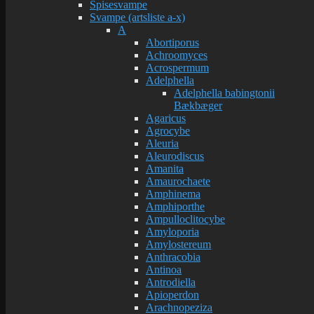
Spisesvampe
Svampe (artsliste a-x)
A
Abortiporus
Achroomyces
Acrospermum
Adelphella
Adelphella babingtonii
Bækbæger
Agaricus
Agrocybe
Aleuria
Aleurodiscus
Amanita
Amaurochaete
Amphinema
Amphiporthe
Ampulloclitocybe
Amyloporia
Amylostereum
Anthracobia
Antinoa
Antrodiella
Apioperdon
Arachnopeziza