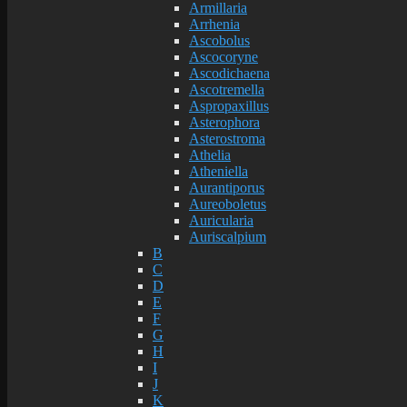
Armillaria
Arrhenia
Ascobolus
Ascocoryne
Ascodichaena
Ascotremella
Aspropaxillus
Asterophora
Asterostroma
Athelia
Atheniella
Aurantiporus
Aureoboletus
Auricularia
Auriscalpium
B
C
D
E
F
G
H
I
J
K