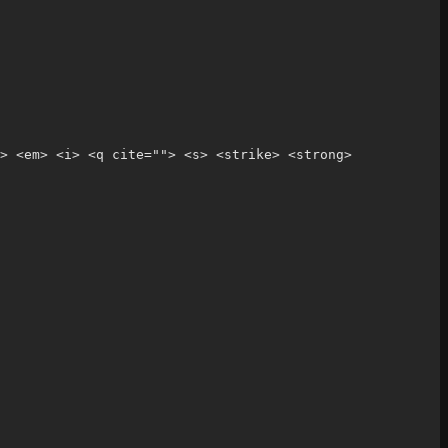
> <em> <i> <q cite=""> <s> <strike> <strong> 