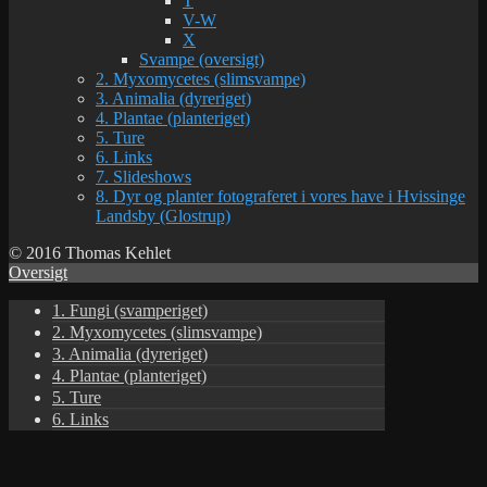
T
V-W
X
Svampe (oversigt)
2. Myxomycetes (slimsvampe)
3. Animalia (dyreriget)
4. Plantae (planteriget)
5. Ture
6. Links
7. Slideshows
8. Dyr og planter fotograferet i vores have i Hvissinge
Landsby (Glostrup)
© 2016 Thomas Kehlet
Oversigt
1. Fungi (svamperiget)
2. Myxomycetes (slimsvampe)
3. Animalia (dyreriget)
4. Plantae (planteriget)
5. Ture
6. Links