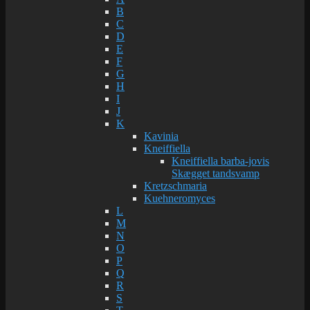
B
C
D
E
F
G
H
I
J
K
Kavinia
Kneiffiella
Kneiffiella barba-jovis
Skægget tandsvamp
Kretzschmaria
Kuehneromyces
L
M
N
O
P
Q
R
S