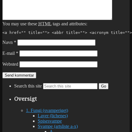
You may use these
HTML
tags and attributes:
<a href="" title=""> <abbr title=""> <acronym title="">
Navn
*
E-mail
*
Websted
Search this site
Go
Oversigt
1. Fungi (svamperiget)
Laver (lichenes)
Spisesvampe
Svampe (artsliste a-x)
A