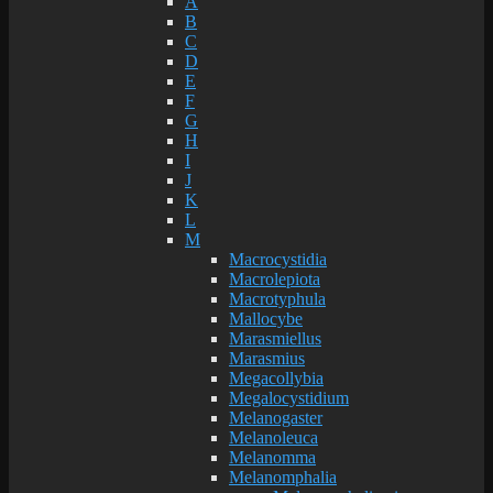
A
B
C
D
E
F
G
H
I
J
K
L
M
Macrocystidia
Macrolepiota
Macrotyphula
Mallocybe
Marasmiellus
Marasmius
Megacollybia
Megalocystidium
Melanogaster
Melanoleuca
Melanomma
Melanomphalia