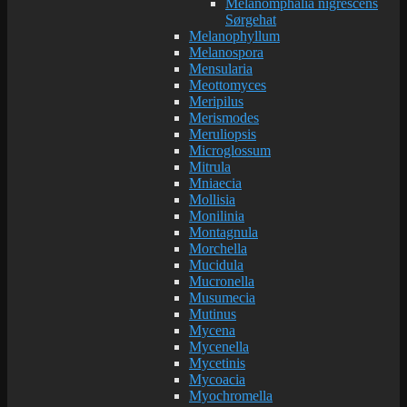
Melanomphalia nigrescens
Sørgehat
Melanophyllum
Melanospora
Mensularia
Meottomyces
Meripilus
Merismodes
Meruliopsis
Microglossum
Mitrula
Mniaecia
Mollisia
Monilinia
Montagnula
Morchella
Mucidula
Mucronella
Musumecia
Mutinus
Mycena
Mycenella
Mycetinis
Mycoacia
Myochromella