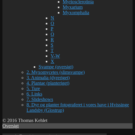
Myriosclerotinia
Myxarium
Myxomphalia
N
O
P
Q
R
S
T
V-W
X
Svampe (oversigt)
2. Myxomycetes (slimsvampe)
3. Animalia (dyreriget)
4. Plantae (planteriget)
5. Ture
6. Links
7. Slideshows
8. Dyr og planter fotograferet i vores have i Hvissinge
Landsby (Glostrup)
© 2016 Thomas Kehlet
Oversigt