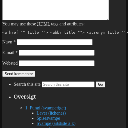
You may use these
HTML
tags and attributes:
<a href="" title=""> <abbr title=""> <acronym title="">
Navn
*
E-mail
*
Websted
Search this site
Go
Oversigt
1. Fungi (svamperiget)
Laver (lichenes)
Spisesvampe
Svampe (artsliste a-x)