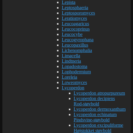
Lepista
Leptosphaeria
Leptosporomyces
Leratiomyces
Leucoagaricus
Leucocoprinus
Leucocybe
Leucogyrophana
Leucopaxillus
Lichenomphalia
Limacella
Lindtneria
Lopadostoma
Lophodermium
Loreleia
Loweomyces
Lycoperdon
Lycoperdon atropurpureum
Lycoperdon decipiens
Rod-støvbold
Lycoperdon dermoxanthum
Lycoperdon echinatum
Pindsvine-støvbold
Lycoperdon excipuliforme
Højstokket støvbold