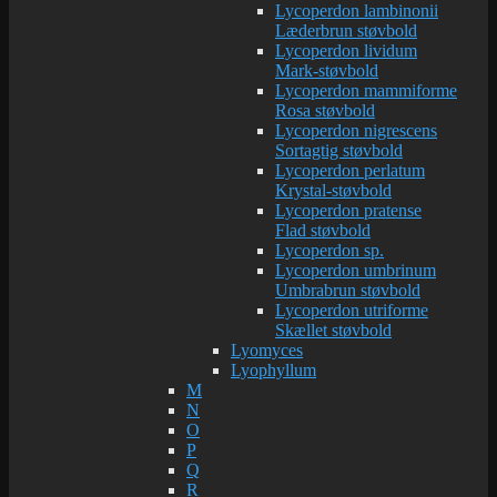
Lycoperdon lambinonii
Læderbrun støvbold
Lycoperdon lividum
Mark-støvbold
Lycoperdon mammiforme
Rosa støvbold
Lycoperdon nigrescens
Sortagtig støvbold
Lycoperdon perlatum
Krystal-støvbold
Lycoperdon pratense
Flad støvbold
Lycoperdon sp.
Lycoperdon umbrinum
Umbrabrun støvbold
Lycoperdon utriforme
Skællet støvbold
Lyomyces
Lyophyllum
M
N
O
P
Q
R