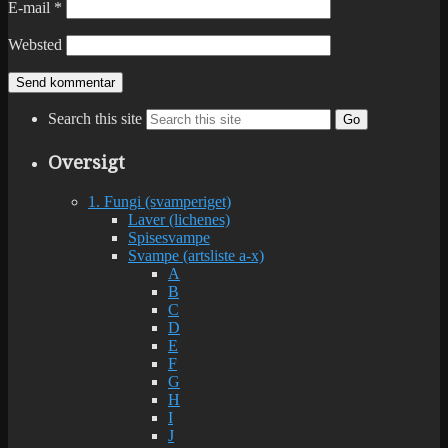
E-mail
*
Websted
Search this site
Go
Oversigt
1. Fungi (svamperiget)
Laver (lichenes)
Spisesvampe
Svampe (artsliste a-x)
A
B
C
D
E
F
G
H
I
J