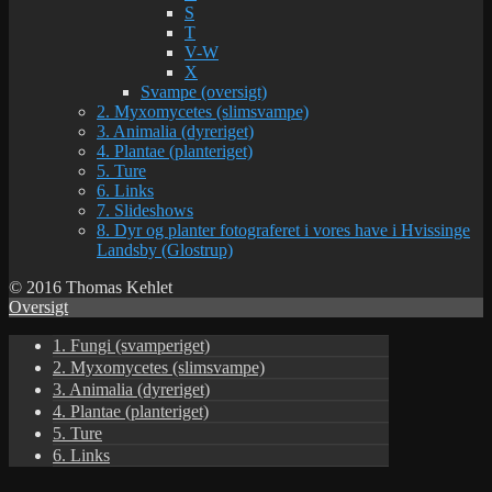
S
T
V-W
X
Svampe (oversigt)
2. Myxomycetes (slimsvampe)
3. Animalia (dyreriget)
4. Plantae (planteriget)
5. Ture
6. Links
7. Slideshows
8. Dyr og planter fotograferet i vores have i Hvissinge
Landsby (Glostrup)
© 2016 Thomas Kehlet
Oversigt
1. Fungi (svamperiget)
2. Myxomycetes (slimsvampe)
3. Animalia (dyreriget)
4. Plantae (planteriget)
5. Ture
6. Links