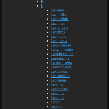
K
L
Laccaria
Lachnella
Lachnellula
Lachnum
Lacrymaria
Lactarius
Lactifluus
Laetiporus
Lamprospora
Langermannia
Lasiobelonium
Lasionectria
Lasiosphaeria
Lasiosphaeris
Laxitextum
Leccinellum
Leccinum
Lemalis
Lentinellus
Lentinus
Lentinus
Leotia
Lepiota