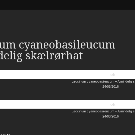
num cyaneobasileucum
elig skælrørhat
Leccinum cyaneobasileucum – Almindelig s
24/08/2016
Leccinum cyaneobasileucum – Almindelig s
24/08/2016
var