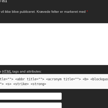
il ikke blive publiceret.
Krævede felter er markeret med
*
se
HTML
tags and attributes:
tle=""> <abbr title=""> <acronym title=""> <b> <blockquo
"> <s> <strike> <strong> 