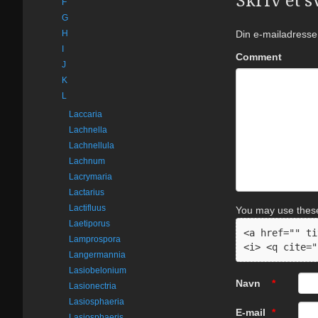
F
G
H
Din e-mailadresse v
I
Comment
J
K
L
Laccaria
Lachnella
Lachnellula
Lachnum
Lacrymaria
Lactarius
Lactifluus
You may use the
Laetiporus
<a href="" ti
Lamprospora
<i> <q cite="
Langermannia
Lasiobelonium
Navn
*
Lasionectria
Lasiosphaeria
E-mail
*
Lasiosphaeris