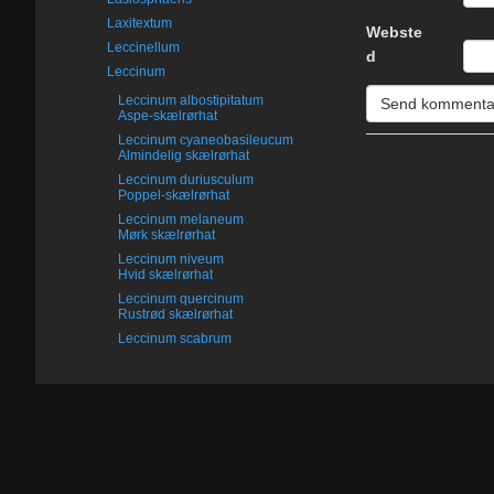
Laxitextum
Webste
Leccinellum
d
Leccinum
Leccinum albostipitatum
Aspe-skælrørhat
Leccinum cyaneobasileucum
Almindelig skælrørhat
Leccinum duriusculum
Poppel-skælrørhat
Leccinum melaneum
Mørk skælrørhat
Leccinum niveum
Hvid skælrørhat
Leccinum quercinum
Rustrød skælrørhat
Leccinum scabrum
Brun skælrørhat
Leccinum schistophilum
Smalsporet skælrørhat
Oversigt
Leccinum sp.
1. Fungi (svamperiget)
Leccinum variicolor
2. Myxomycetes (slimsvampe)
Flammet skælrørhat
3. Animalia (dyreriget)
Leccinum versipelle
4. Plantae (planteriget)