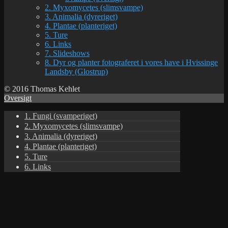
2. Myxomycetes (slimsvampe)
3. Animalia (dyreriget)
4. Plantae (planteriget)
5. Ture
6. Links
7. Slideshows
8. Dyr og planter fotograferet i vores have i Hvissinge
Landsby (Glostrup)
© 2016 Thomas Kehlet
Oversigt
1. Fungi (svamperiget)
2. Myxomycetes (slimsvampe)
3. Animalia (dyreriget)
4. Plantae (planteriget)
5. Ture
6. Links