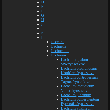
D
E
F
G
H
I
J
K
L
Laccaria
Lachnella
Lachnellula
Lachnum
Lachnum apalum
Siv-frynseskive
Lachnum brevipilosum
Korthåret frynseskive
Lachnum controversum
Tagrør-frynseskive
Lachnum impudicum
Vinter-frynseskive
Lachnum juncinum
Lachnum pulverulentum
Fyrrenåls-frynseskive
Lachnum virgineum