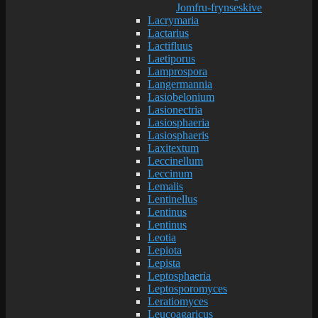
Jomfru-frynseskive
Lacrymaria
Lactarius
Lactifluus
Laetiporus
Lamprospora
Langermannia
Lasiobelonium
Lasionectria
Lasiosphaeria
Lasiosphaeris
Laxitextum
Leccinellum
Leccinum
Lemalis
Lentinellus
Lentinus
Lentinus
Leotia
Lepiota
Lepista
Leptosphaeria
Leptosporomyces
Leratiomyces
Leucoagaricus