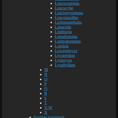
Leucocoprinus
Leucocybe
Leucogyrophana
Leucopaxillus
Lichenomphalia
Limacella
Lindtneria
Lopadostoma
Lophodermium
Loreleia
Loweomyces
Lycoperdon
Lyomyces
Lyophyllum
M
N
O
P
Q
R
S
T
V-W
X
Svampe (oversigt)