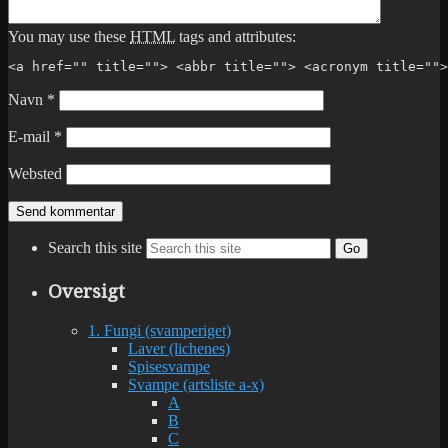
You may use these
HTML
tags and attributes:
<a href="" title=""> <abbr title=""> <acronym title="">
Navn
*
E-mail
*
Websted
Search this site
Go
Oversigt
1. Fungi (svamperiget)
Laver (lichenes)
Spisesvampe
Svampe (artsliste a-x)
A
B
C