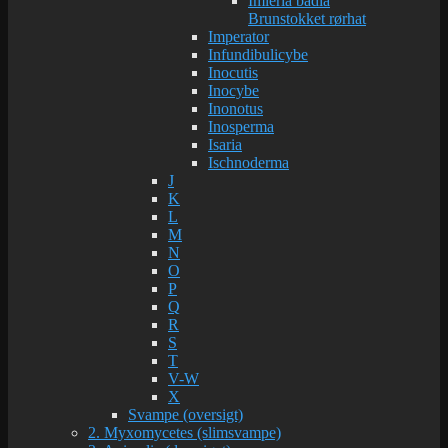
Imleria badia
Brunstokket rørhat
Imperator
Infundibulicybe
Inocutis
Inocybe
Inonotus
Inosperma
Isaria
Ischnoderma
J
K
L
M
N
O
P
Q
R
S
T
V-W
X
Svampe (oversigt)
2. Myxomycetes (slimsvampe)