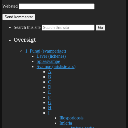
Websted
Search this site
Go
Oversigt
1. Fungi (svamperiget)
Laver (lichenes)
Spisesvampe
Svampe (artsliste a-x)
A
B
C
D
E
F
G
H
I
Illosporiopsis
Imleria