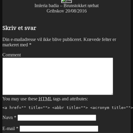
Imleria badia – Brunstokket rørhat
Gribskov 20/08/2016
Skriv et svar
Din e-mailadresse vil ikke blive publiceret.
Krævede felter er
markeret med
*
Comment
You may use these
HTML
tags and attributes:
<a href="" title=""> <abbr title=""> <acronym title="">
Navn
*
E-mail
*