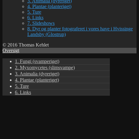
3. Animalia (dyreriget)
4. Plantae (planteriget)
5. Ture
6. Links
7. Slideshows
8. Dyr og planter fotograferet i vores have i Hvissinge
Landsby (Glostrup)
© 2016 Thomas Kehlet
Oversigt
1. Fungi (svamperiget)
2. Myxomycetes (slimsvampe)
3. Animalia (dyreriget)
4. Plantae (planteriget)
5. Ture
6. Links