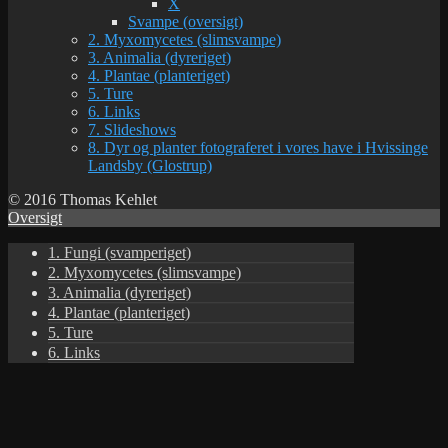
X
Svampe (oversigt)
2. Myxomycetes (slimsvampe)
3. Animalia (dyreriget)
4. Plantae (planteriget)
5. Ture
6. Links
7. Slideshows
8. Dyr og planter fotograferet i vores have i Hvissinge
Landsby (Glostrup)
© 2016 Thomas Kehlet
Oversigt
1. Fungi (svamperiget)
2. Myxomycetes (slimsvampe)
3. Animalia (dyreriget)
4. Plantae (planteriget)
5. Ture
6. Links