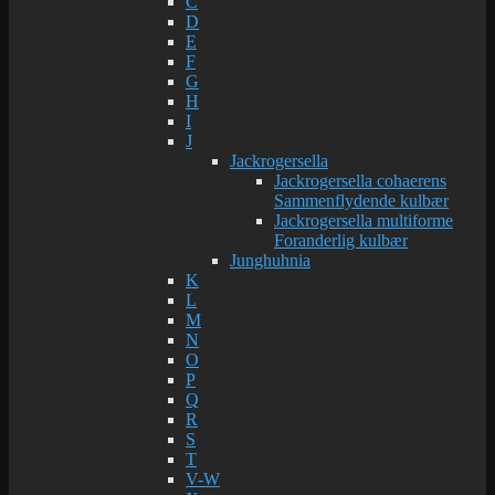
C
D
E
F
G
H
I
J
Jackrogersella
Jackrogersella cohaerens
Sammenflydende kulbær
Jackrogersella multiforme
Foranderlig kulbær
Junghuhnia
K
L
M
N
O
P
Q
R
S
T
V-W