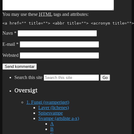
You may use these
HTML
tags and attributes:
<a href="" title=""> <abbr title=""> <acronym title="">
Navn
*
E-mail
*
Websted
Search this site
Go
Oversigt
1. Fungi (svamperiget)
Laver (lichenes)
Spisesvampe
Svampe (artsliste a-x)
A
B