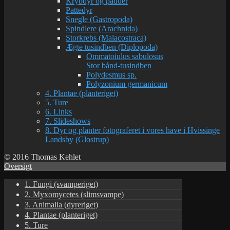
Krybdyr og padder
Pattedyr
Snegle (Gastropoda)
Spindlere (Arachnida)
Storkrebs (Malacostraca)
Ægte tusindben (Diplopoda)
Ommatoiulus sabulosus
Stor bånd-tusindben
Polydesmus sp.
Polyzonium germanicum
4. Plantae (planteriget)
5. Ture
6. Links
7. Slideshows
8. Dyr og planter fotograferet i vores have i Hvissinge
Landsby (Glostrup)
© 2016 Thomas Kehlet
Oversigt
1. Fungi (svamperiget)
2. Myxomycetes (slimsvampe)
3. Animalia (dyreriget)
4. Plantae (planteriget)
5. Ture