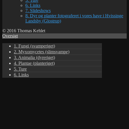
5. Ture
6. Links
7. Slideshows
8. Dyr og planter fotograferet i vores have i Hvissinge
Landsby (Glostrup)
© 2016 Thomas Kehlet
Oversigt
1. Fungi (svamperiget)
2. Myxomycetes (slimsvampe)
3. Animalia (dyreriget)
4. Plantae (planteriget)
5. Ture
6. Links