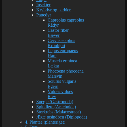
Insekter
Krybdyr og padder
Pattedyr
Capreolus capreolus
Rådyr
Castor fiber
Bæver
Cervus elaphus
Kronhjort
Lepus europaeus
Hare
Mustela erminea
Lækat
Phocoena phocoena
Marsvin
Sciurus vulgaris
Egern
Vulpes vulpes
Ræv
Snegle (Gastropoda)
Spindlere (Arachnida)
Storkrebs (Malacostraca)
Ægte tusindben (Diplopoda)
4. Plantae (planteriget)