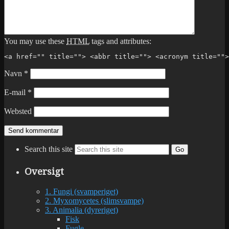
You may use these
HTML
tags and attributes:
<a href="" title=""> <abbr title=""> <acronym title="">
Navn
*
E-mail
*
Websted
Search this site
Go
Oversigt
1. Fungi (svamperiget)
2. Myxomycetes (slimsvampe)
3. Animalia (dyreriget)
Fisk
Fugle