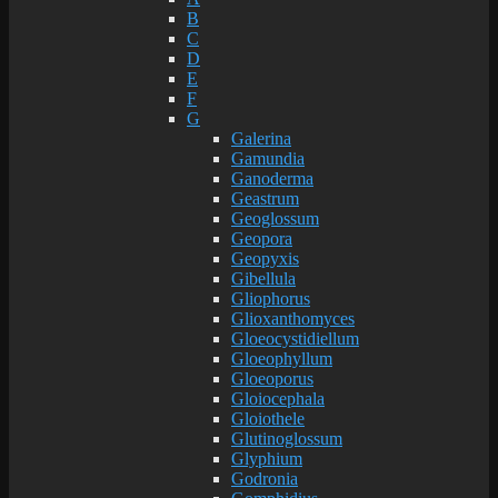
B
C
D
E
F
G
Galerina
Gamundia
Ganoderma
Geastrum
Geoglossum
Geopora
Geopyxis
Gibellula
Gliophorus
Glioxanthomyces
Gloeocystidiellum
Gloeophyllum
Gloeoporus
Gloiocephala
Gloiothele
Glutinoglossum
Glyphium
Godronia