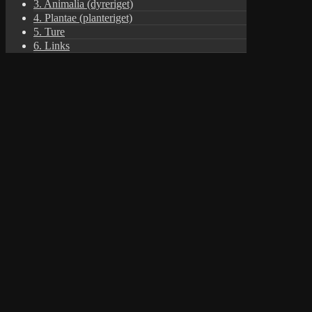
3. Animalia (dyreriget)
4. Plantae (planteriget)
5. Ture
6. Links