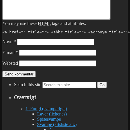
You may use these
HTML
tags and attributes:
<a href="" title=""> <abbr title=""> <acronym title="">
Navn
*
E-mail
*
Websted
Search this site
Go
Oversigt
1. Fungi (svamperiget)
Laver (lichenes)
Spisesvampe
Svampe (artsliste a-x)
A