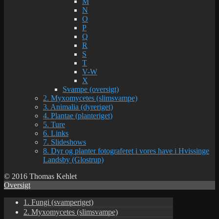
M
N
O
P
Q
R
S
T
V-W
X
Svampe (oversigt)
2. Myxomycetes (slimsvampe)
3. Animalia (dyreriget)
4. Plantae (planteriget)
5. Ture
6. Links
7. Slideshows
8. Dyr og planter fotograferet i vores have i Hvissinge
Landsby (Glostrup)
© 2016 Thomas Kehlet
Oversigt
1. Fungi (svamperiget)
2. Myxomycetes (slimsvampe)