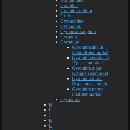
Gomphidius
Gomphus
Granulobasidium
Grifola
Gymnopilus
Gymnopus
Gymnosporangium
Gyrodon
Gyromitra
Gyromitra ancilis
Udbredt stenmorkel
Gyromitra esculenta
Ægte stenmorkel
Gyromitra gigas
Kæmpe-stenmorkel
Gyromitra infula
Bispehue-stenmorkel
Gyromitra parma
Flad stenmorkel
Gyroporus
H
I
J
K
L